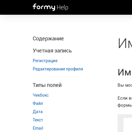
Help
Им
Содержание
Учетная запись
Регистрация
Им
Редактирование профиля
Типы полей
Вы мож
Чекбокс
Если в
Файл
формы 
Дата
Текст
Email