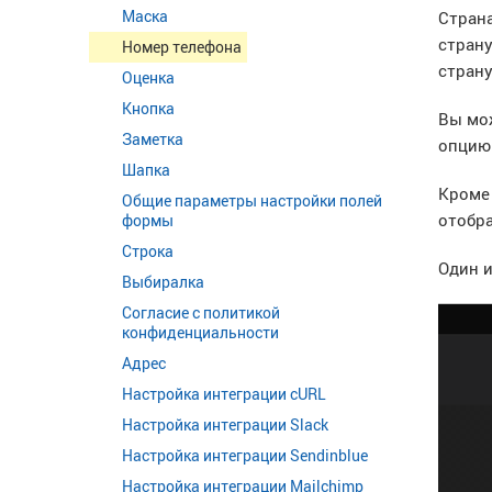
Маска
Страна
страну
Номер телефона
страну
Оценка
Кнопка
Вы мо
Заметка
опцию
Шапка
Кроме 
Общие параметры настройки полей
отобра
формы
Строка
Один 
Выбиралка
Согласие с политикой
конфиденциальности
Адрес
Настройка интеграции cURL
Настройка интеграции Slack
Настройка интеграции Sendinblue
Настройка интеграции Mailchimp