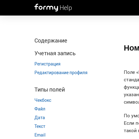
Help
Содержание
Ном
Учетная запись
Регистрация
Поле «
Редактирование профиля
станд
функци
Типы полей
указан
Чекбокс
симво
Файл
По умо
Дата
Если п
Текст
такой
Email